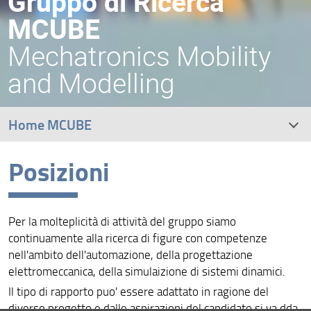
Gruppo di Ricerca
MCUBE
Mechatronics Mobility
and Modelling
Home MCUBE
Posizioni
Team
Ricerca
Per la molteplicità di attività del gruppo siamo
Progetti
continuamente alla ricerca di figure con competenze
nell'ambito dell'automazione, della progettazione
Tesi
elettromeccanica, della simulaizione di sistemi dinamici.
Il tipo di rapporto puo' essere adattato in ragione del
Pubblicazioni
diverso progetto e dalle aspirazioni del candidato si va dda