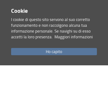
un minimo di sei mesi alla possibilità di progettare un
Posizioni
Cookie
percorso di ricerca più lungo ed articolato (ad esempio un
dottorato di ricerca).
I cookie di questo sito servono al suo corretto
Contatti
funzionamento e non raccolgono alcuna tua
Condividi
informazione personale. Se navighi su di esso
accetti la loro presenza.
Maggiori informazioni
Mappa del sito
Ho capito
RSS feed
Privacy
Note Legali
Accessibilità e usabilità
Monitoraggio
Area personale