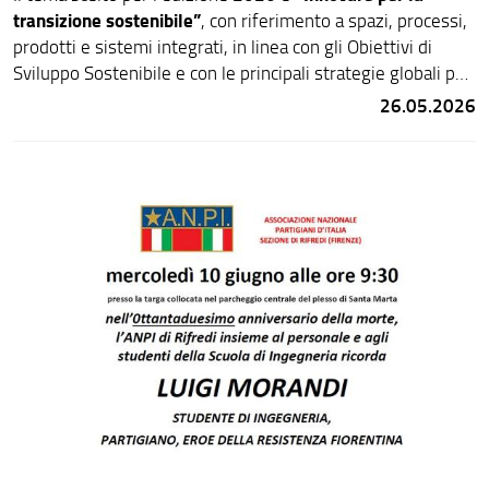
transizione sostenibile”
, con riferimento a spazi, processi,
prodotti e sistemi integrati, in linea con gli Obiettivi di
Sviluppo Sostenibile e con le principali strategie globali per
il 2050. Sono confermati i cinque premi del valore di 1.500
26.05.2026
Ingegneria Civile e Ambientale
euro ciascuno, dedicati a:
-
Ingegneria Industriale
Ingegneria dell’Informazione
-
-
Ingegneria Biomedica (Premio alla memoria di Giulia
Cecchettin)
Dottorato di ricerca
-