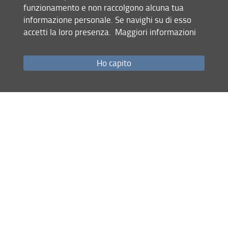
dei Dottorandi nel Collegio del
funzionamento e non raccolgono alcuna tua
Dottorato
informazione personale. Se navighi su di esso
accetti la loro presenza.
Maggiori informazioni
29.01.2026
Ho capito