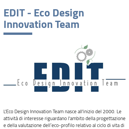
Presentazione
EDIT - Eco Design
Missione
Innovation Team
Visione
Assicurazione della Qualità
Organizzazione
Persone
Struttura e Sedi
Bandi e Avvisi
Area Riservata
L'Eco Design Innovation Team nasce all'inizio del 2000. Le
attività di interesse riguardano l'ambito della progettazione
e della valutazione dell’eco-profilo relativo al ciclo di vita di