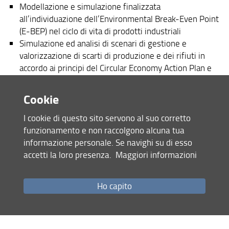
Modellazione e simulazione finalizzata
all’individuazione dell’Environmental Break-Even Point
(E-BEP) nel ciclo di vita di prodotti industriali
Simulazione ed analisi di scenari di gestione e
valorizzazione di scarti di produzione e dei rifiuti in
accordo ai principi del Circular Economy Action Plan e
delle relative regolamentazioni (e.g. Direttive ELV,
RAEE, ROHS, ...)
Cookie
Simulazione dell’efficienza di tecnologie di
separazione e riciclaggio di materiali
I cookie di questo sito servono al suo corretto
Sviluppo ed analisi di cicli di guida e di soluzioni per la
funzionamento e non raccolgono alcuna tua
mobilità sostenibile
informazione personale. Se navighi su di esso
accetti la loro presenza.
Maggiori informazioni
3. METODOLOGIE DI "DESIGN FOR X" SPECIFICHE PER
L'ECODESIGN ED IL CIRCULAR DESIGN
Ho capito
Sviluppo di metodi, linee guida e strumenti indirizzati a:
Design for Materials Choice: scelta dei materiali per
garantire il miglior compromesso tra caratteristiche