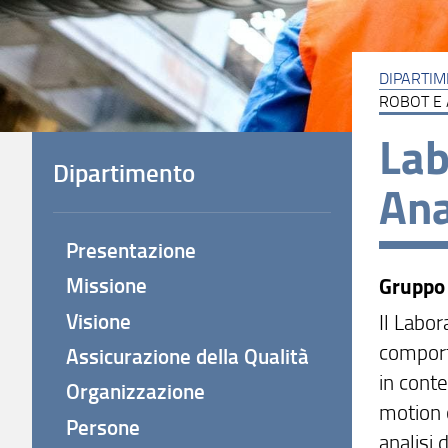
DIPARTI
ROBOT E 
Lab
Dipartimento
Ana
Presentazione
Missione
Gruppo
Visione
Il Labor
comport
Assicurazione della Qualità
in conte
Organizzazione
motion 
Persone
analisi 