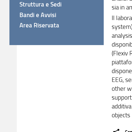
Struttura e Sedi
sia in a
Bandi e Avvisi
Il labo
Area Riservata
system) 
analysis
disponib
(Flexiv 
piattafo
dispone 
EEG, sen
other we
supporto
additiv
objects 
Con