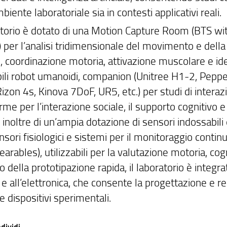
mbiente laboratoriale sia in contesti applicativi reali.
ratorio è dotato di una Motion Capture Room (BTS
per l’analisi tridimensionale del movimento e della 
, coordinazione motoria, attivazione muscolare e ide
ili robot umanoidi, companion (Unitree H1-2, Pepper,
Rizon 4s, Kinova 7DoF, UR5, etc.) per studi di intera
rme per l’interazione sociale, il supporto cognitivo e
inoltre di un’ampia dotazione di sensori indossabili 
sori fisiologici e sistemi per il monitoraggio conti
arables), utilizzabili per la valutazione motoria, cog
 della prototipazione rapida, il laboratorio è integr
a e all’elettronica, che consente la progettazione e
e dispositivi sperimentali.
dividi