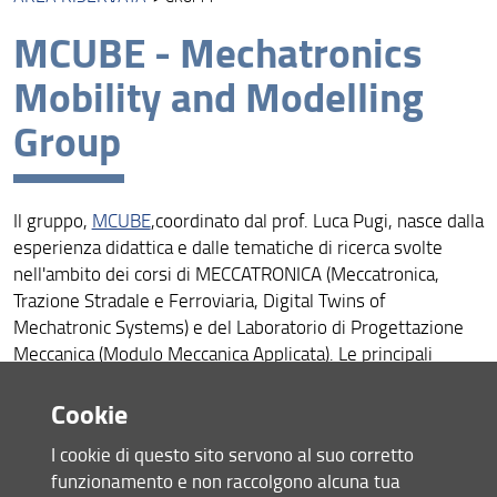
Presentazione
MCUBE - Mechatronics
Missione
Mobility and Modelling
Visione
Group
Assicurazione della Qualità
Organizzazione
Il gruppo,
MCUBE
,coordinato dal prof. Luca Pugi, nasce dalla
Persone
esperienza didattica e dalle tematiche di ricerca svolte
nell'ambito dei corsi di MECCATRONICA (Meccatronica,
Struttura e Sedi
Trazione Stradale e Ferroviaria, Digital Twins of
Bandi e Avvisi
Mechatronic Systems) e del Laboratorio di Progettazione
Meccanica (Modulo Meccanica Applicata). Le principali
Area Riservata
competenze del Gruppo riguardano la Meccatronica, la
Cookie
Mobilità, la Modellazione di Sistemi Dinamici (meccanici,
elettro-meccanici, fluidici). Le attività di ricerca si svolgono
I cookie di questo sito servono al suo corretto
in collaborazione con il laboratorio di Mobilità
MOVING
cui
funzionamento e non raccolgono alcuna tua
Luca Pugi afferisce, ma anche con molti altri colleghi di