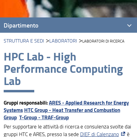
Dipartimento
STRUTTURA E SEDI
LABORATORI
LABORATORI DI RICERCA
Presentazione
HPC Lab - High
Missione
Performance Computing
Visione
Lab
Assicurazione della Qualità
Organizzazione
Gruppi responsabili:
ARES - Applied Research for Energy
Persone
Systems
HTC Group - Heat Transfer and Combustion
Group
T-Group - TRAF-Group
Struttura e Sedi
Per supportare le attività di ricerca e consulenza svolte dai
Bandi e Avvisi
gruppi HTC e ARES, presso la sede
DIEF di Calenzano
è