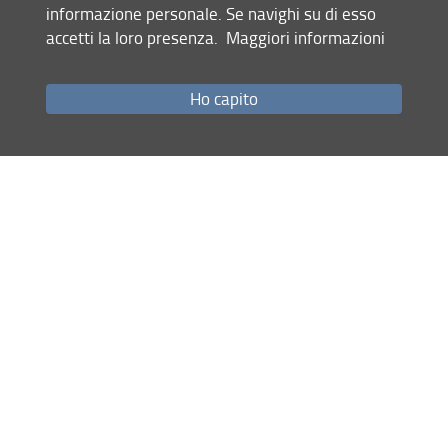
multi-physics utilizzando diversi codici che vanno dai
informazione personale. Se navighi su di esso
principali pacchetti commerciali (Ansys® Fluent, CFX,
accetti la loro presenza.
Maggiori informazioni
Converge®, Comsol®) ai codici open source (OpenFOAM®)
e ai codici sviluppati in-house
Ho capito
Nella sede DIEF di Santa Marta è disponibile la struttura
HPC composta da un cluster Linux utilizzato per le attività
di ricerca e trasferimento tecnologico del TGroup:
Cluster HPC «Scrat»
Installazione settembre 2024
32 AMD Epyc 32-Core 7543
1024 cores 2.8 GHz (256MB L3 Cache)
4 TiB RAM DDR4-3200
15 TB storage
2 AMD Epyc 32-Core 9334
64 cores 2.7 GHz (128MB L3 Cache)
0.5 TiB RAM DDR5-4800