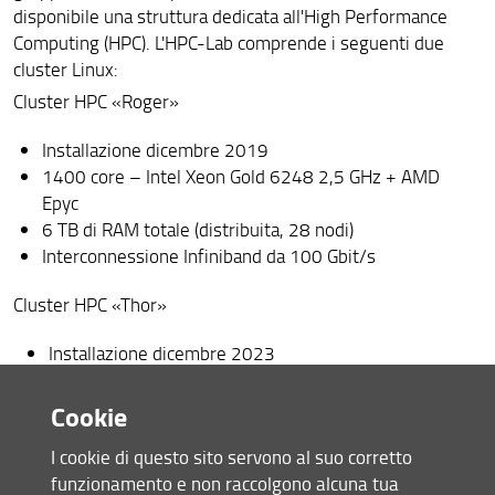
disponibile una struttura dedicata all'High Performance
Area Riservata
Computing (HPC). L'HPC-Lab comprende i seguenti due
cluster Linux:
Cluster HPC «Roger»
Installazione dicembre 2019
1400 core – Intel Xeon Gold 6248 2,5 GHz + AMD
Epyc
6 TB di RAM totale (distribuita, 28 nodi)
Interconnessione Infiniband da 100 Gbit/s
Cluster HPC «Thor»
Installazione dicembre 2023
1500 core – AMD Epyc + 2 nodi GPU Nvidia A100
9 TB di RAM totale (distribuita, 28 nodi)
Cookie
Interconnessione Infiniband a 200 Gbit/s
I cookie di questo sito servono al suo corretto
I cluster sono configurati per eseguire simulazioni CFD
funzionamento e non raccolgono alcuna tua