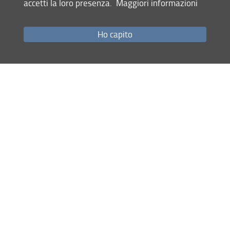
accetti la loro presenza.
Maggiori informazioni
novembre al 6 dicembre 2024
Ho capito
Condividi
ultimo aggiornamento
15.01.2025
Mappa del sito
RSS feed
Privacy
Note Legali
Accessibilità e usabilità
Monitoraggio
Area personale