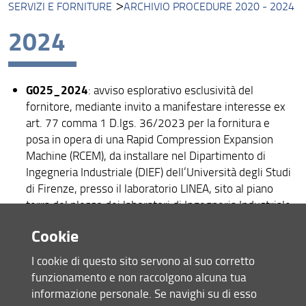
SERVIZI E FORNITURE
ARCHIVIO PROCEDURE 2020 - 2024
Missione
2024
Visione
Assicurazione della Qualità
G025_2024
: avviso esplorativo esclusività del
Organizzazione
fornitore, mediante invito a manifestare interesse ex
art. 77 comma 1 D.lgs. 36/2023 per la fornitura e
Persone
posa in opera di una Rapid Compression Expansion
Machine (RCEM), da installare nel Dipartimento di
Struttura e Sedi
Ingegneria Industriale (DIEF) dell’Università degli Studi
di Firenze, presso il laboratorio LINEA, sito al piano
Bandi e Avvisi
terra del plesso dei laboratori di Ingegneria Industriale,
Area Riservata
a Calenzano (FI), Via Vittorio Emanuele n°32. CUI
Cookie
F01279680480202400029 – CUP
B55F21007810001. Decreto Dirigenziale Rep.
I cookie di questo sito servono al suo corretto
2139/2024 Prot. 294810 del 21.11.2024, pubblicato
funzionamento e non raccolgono alcuna tua
all'Albo Ufficiale al Rep. 15042/2024 Prot. 294812
informazione personale. Se navighi su di esso
del 21.11.2024, periodo pubblicazione dal 21